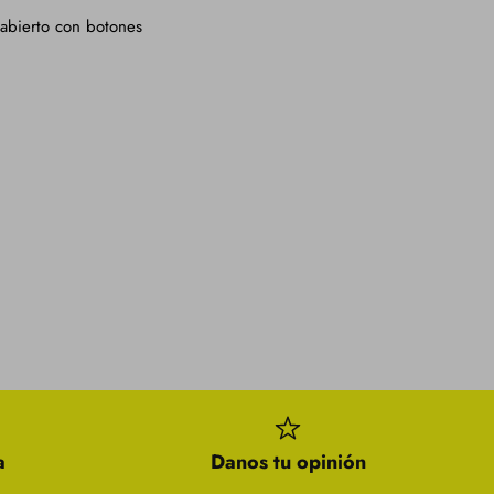
 abierto con botones
a
Danos tu opinión