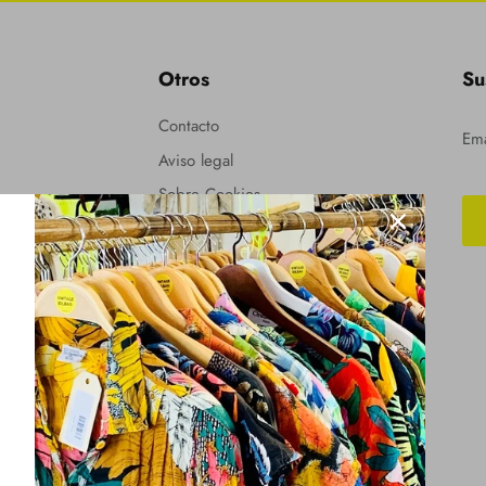
Otros
Su
Contacto
Em
Aviso legal
Sobre Cookies
Políticas de privacidad
Cambios y devoluciones
Envíos
Términos del servicio
Política de reembolso