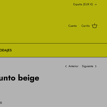
Moneda
España (EUR €)
Cuenta
Carrito
ODAJES
Anterior
Siguiente
unto beige
ao