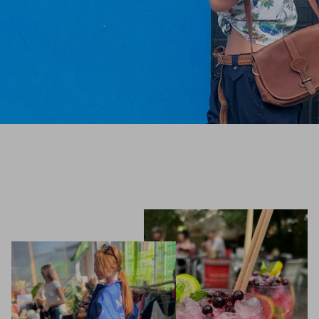
Ropa Deportiva
Gorras
Pantalones
Parches
Piel
Vestidos