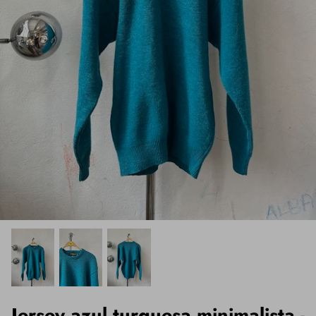
Ropa Deportiva
Gorras
Pantalones
Parches
Piel
Vestidos
Jersey azul turquesa minimalista -